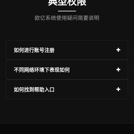
典型权限
欧亿系统使用疑问简要说明
如何进行账号注册
注册流程简洁明了，进入“注册”入口，提供通信方
不同网络环境下表现如何
式，设定密码并完成校验。推荐启用附加安全措
施。
服务适配主流终端设备，包括PC、平板与手机，
如何找到帮助入口
系统支持广泛，用户可在不同环境下稳定访问，建
议使用现代浏览器最新版以确保页面正常渲染，移
平台保障全时段支持可用性，用户可通过即时对
动设备支持独立应用下载，通过可信欧亿获取。
话、自助服务或问题上报途径联系团队。进入账户
后，页面右下角提示点提供快速接入，提升响应效
率。