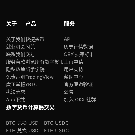
关于
产品
服务
关于我们
快捷买币
API
就业机会
闪兑
历史行情数据
联系我们
交易
CEX 费率标准
服务条款
浏览所有数字货币
上币申请
隐私政策
新手学院
用户支持
免责声明
TradingView
帮助中心
廉正举报
xBTC
官方渠道验证
执法请求
公告
App下载
加入 OKX 社群
数字货币计算器
交易
BTC 兑换 USD
BTC USDC
ETH 兑换 USD
ETH USDC