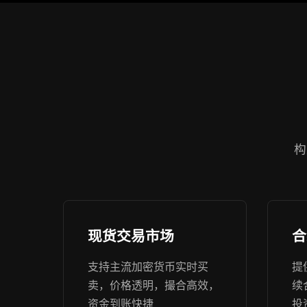
构
现货交易市场
合
支持主流加密货币实时买
提
卖，价格透明，撮合高效，
续
资金到账快捷
投