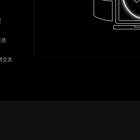
足
任感
进交流